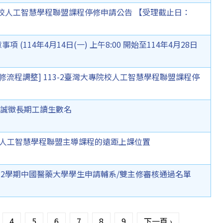
大專院校人工智慧學程聯盟課程停修申請公告 【受理截止日：
 (114年4月14日(一) 上午8:00 開始至114年4月28日
像課程停修流程調整] 113-2臺灣大專院校人工智慧學程聯盟課程停
誠徵長期工讀生數名
院校人工智慧學程聯盟主導課程的遠距上課位置
第2學期中國醫藥大學學生申請輔系/雙主修審核通過名單
4
5
6
7
8
9
下一頁 ›