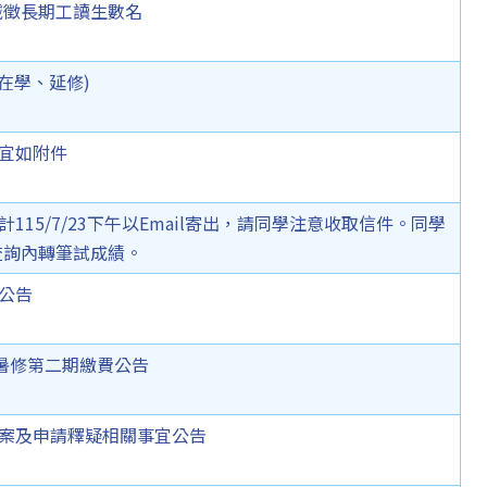
誠徵長期工讀生數名
部在學、延修)
事宜如附件
115/7/23下午以Email寄出，請同學注意收取信件。同學
查詢內轉筆試成績。
果公告
）暑修第二期繳費公告
答案及申請釋疑相關事宜公告