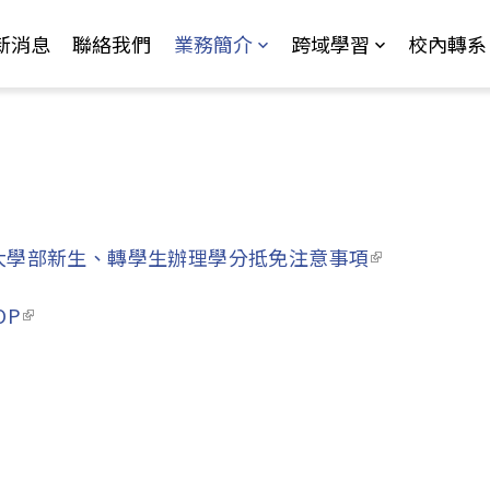
Jump to Main content
Jump to Navigation
新消息
聯絡我們
業務簡介
跨域學習
校內轉系
期大學部新生、轉學生辦理學分抵免注意事項
(link is exter
OP
(link is external)