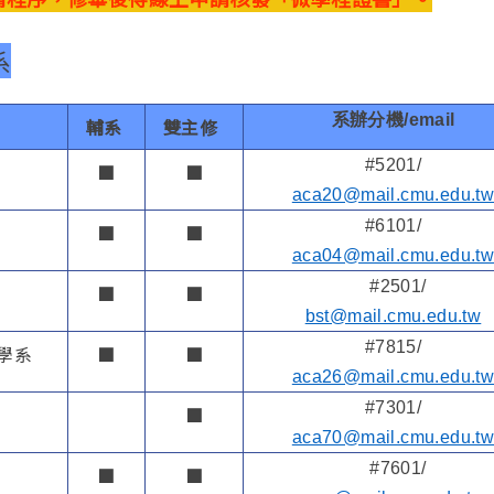
系
系辦分機/email
輔系
雙主修
#5201/
■
■
aca20@mail.cmu.edu.t
#6101/
■
■
aca04@mail.cmu.edu.t
#2501/
■
■
bst@mail.cmu.edu.tw
#7815/
學系
■
■
aca26@mail.cmu.edu.t
#7301/
■
aca70@mail.cmu.edu.t
#7601/
■
■