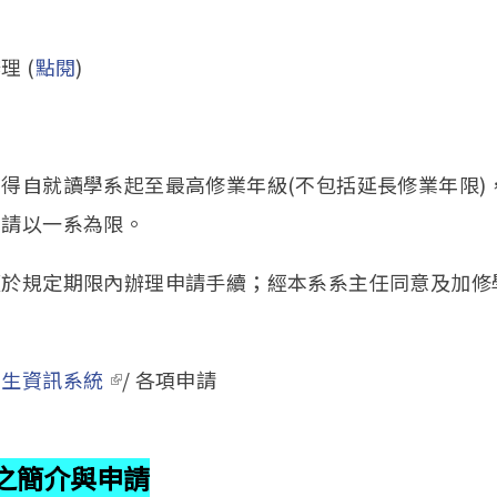
 (
點閱
)
得自就讀學系起至最高修業年級(不包括延長修業年限)
申請以一系為限。
須於規定期限內辦理申請手續；經本系系主任同意及加修
學生資訊系統
(link is external)
/ 各項申請
之簡介與申請