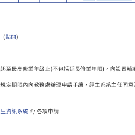
 (
點閱
)
起至最高修業年級止(不包括延長修業年限)，向設置輔
於規定期限內向教務處辦理申請手續，經主系系主任同意
學生資訊系統
(link is external)
/ 各項申請