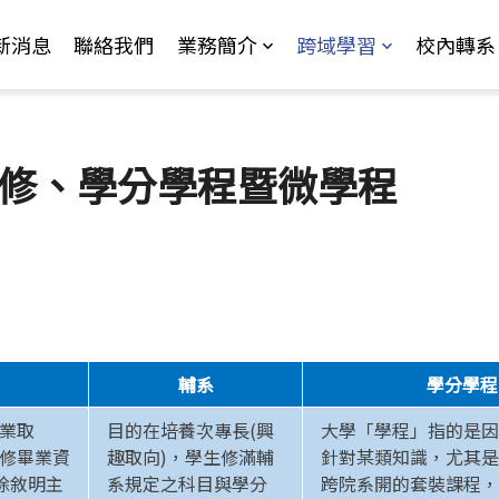
Jump to Main content
Jump to Navigation
新消息
聯絡我們
業務簡介
跨域學習
校內轉系
修、學分學程暨微學程
輔系
學分學程
就業取
目的在培養次專長(興
大學「學程」指的是因
主修畢業資
趣取向)，學生修滿輔
針對某類知識，尤其是
除敘明主
系規定之科目與學分
跨院系開的套裝課程，