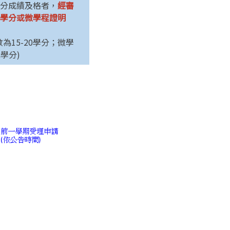
分成績及格者，
經審
學分或微學程證明
為15-20學分；微學
學分)