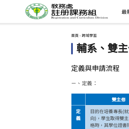
最
您在這裡
首頁
-
跨域學習
輔系、雙主
定義與申請流程
ㄧ、定義：
雙主修
定
目的在培養專長(
義
向)，學生取得雙
格時，其學位證書