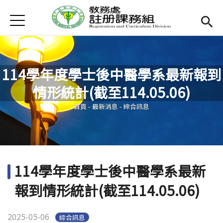
Jump to Main content
Jump to Navigation
首頁
最新消息
聯絡我們
114學年度學士後中醫學系最新報到
業務簡介
Open subm
情形統計(截至114.05.06)
您在這裡
跨域學習
Open subm
首頁
-
最新消息
-
綜合訊息
校內轉系
Open subm
實習專區
114學年度學士後中醫學系最新
表單下載
報到情形統計(截至114.05.06)
相關辦法
2025-05-06
綜合訊息