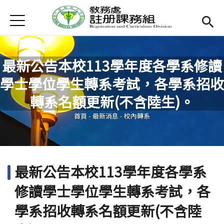
Jump to Main content
Jump to Navigation
首頁
最新消息
聯絡我們
最新公告本校113學年度各學系修讀
學士學位學生轉系考試，各學系招收
業務簡介
Open subm
您在這裡
轉系名額更新(不含陸生)。
跨域學習
Open subm
首頁
-
最新消息
-
校內轉系
校內轉系
Open subm
實習專區
最新公告本校113學年度各學系
表單下載
修讀學士學位學生轉系考試，各
相關辦法
學系招收轉系名額更新(不含陸