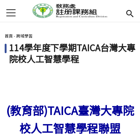
Jump to Main content
Jump to Navigation
首頁
最新消息
您在這裡
首頁
-
跨域學習
聯絡我們
114學年度下學期TAICA台灣大專
業務簡介
Open subm
院校人工智慧學程
跨域學習
Open subm
校內轉系
Open subm
實習專區
(教育部)TAICA臺灣大專院
表單下載
校人工智慧學程聯盟
相關辦法