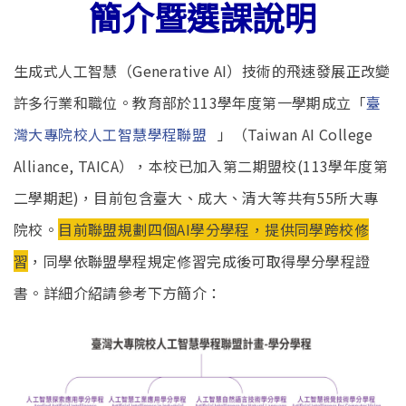
簡介暨選課說明
生成式人工智慧（Generative AI）技術的飛速發展正改變
許多行業和職位。教育部於113學年度第一學期成立「
臺
(link is
灣大專院校人工智慧學程聯盟
」（Taiwan AI College
external)
Alliance, TAICA），本校已加入第二期盟校(113學年度第
二學期起)，目前包含臺大、成大、清大等共有55所大專
院校。
目前聯盟規劃四個AI學分學程，提供同學跨校修
習
，同學依聯盟學程規定修習完成後可取得學分學程證
書。詳細介紹請參考下方簡介：