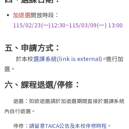
加退選
開放時段：
115/02/23(
一)12:30~115/03/09(一) 13:00
五、申請方式：
(link is
於本校
選課系統
(link is external)
進行加
external)
選。
六、課程退選/停修：
退選：如欲退選請於加退選期間直接於選課系統
內自行退選。
停修：
請留意TAICA公告及本校停修時程。